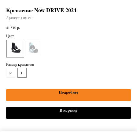
Крепление Now DRIVE 2024
Сн
Артикул:
DRIVE
Арт
р.
41 510
30 
Цвет
Рос
14
Размер крепления
M
L
Подробнее
В корзину