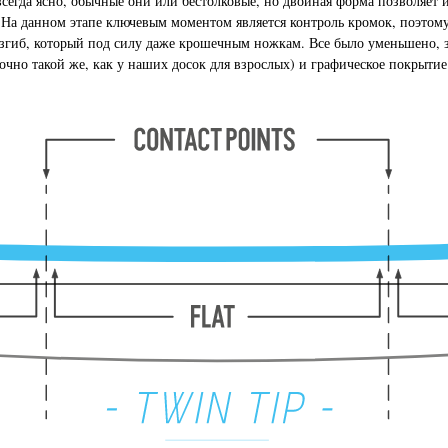
егда ясно, обычные они или бестолковые, но двойная форма позволяет им
я! На данном этапе ключевым моментом является контроль кромок, поэт
 изгиб, который под силу даже крошечным ножкам. Все было уменьшено, 
чно такой же, как у наших досок для взрослых) и графическое покрытие r