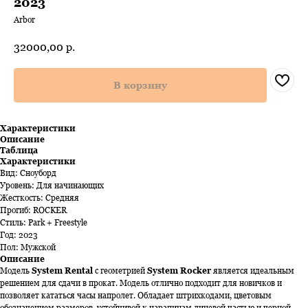
2023
Arbor
32000,00
р.
В корзину
Характеристики
Описание
Таблица
Характеристики
Вид: Сноуборд
Уровень: Для начинающих
Жесткость: Средняя
Прогиб: ROCKER
Стиль: Park + Freestyle
Год: 2023
Пол: Мужской
Описание
Модель
System Rental
с геометрией
System Rocker
является идеальным
решением для сдачи в прокат. Модель отлично подходит для новичков и
позволяет кататься часы напролет. Обладает штрихкодами, цветовым
обозначением размеров, устойчивой к царапинам лицевой частью и черной